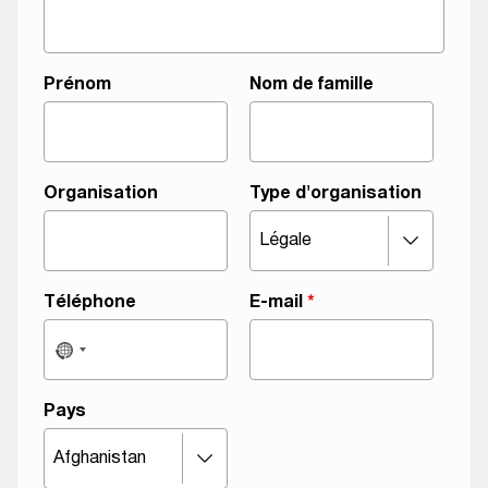
a
m
i
l
Prénom
Nom de famille
l
e
q
u
Organisation
Type d'organisation
i
O
r
g
Téléphone
E-mail
*
a
n
i
s
Pays
a
t
i