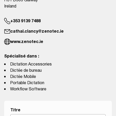
H91 D303 Galway
Ireland
+353 9139 7488
cathal.clancy@zenotec.ie
www.zenotec.ie
Spécialisé dans :
Dictation Accessories
Dictée de bureau
Dictée Mobile
Portable Dictation
Workflow Software
f
Titre