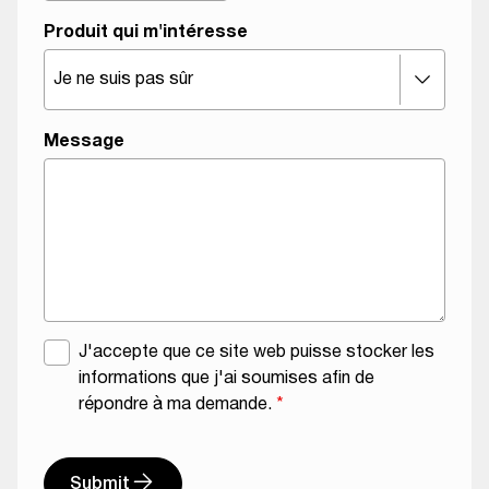
o
Produit qui m'intéresse
n
Message
A
J'accepte que ce site web puisse stocker les
c
informations que j'ai soumises afin de
c
répondre à ma demande.
*
o
r
d
Submit