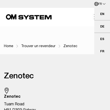
FR
Aller directement au contenu principal
Français
EN
Eng
DE
Deu
ES
Esp
Home
Trouver un revendeur
Zenotec
Fil d'Ariane
FR
Fra
Zenotec
Zenotec
Tuam Road