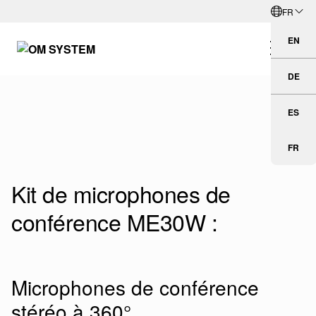
FR
Aller directement au contenu principal
Français
EN
Eng
DE
Deu
ES
Esp
FR
Fra
Kit de microphones de
conférence ME30W :
Microphones de conférence
stéréo à 360°