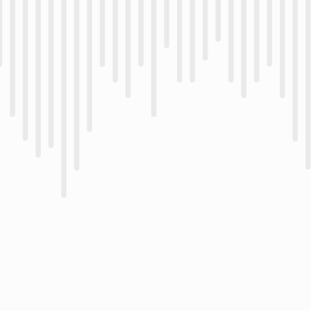
ME-52 Microphone à réduction
de bruit
ME15 Mono – Microphone à
pince de cravate
TP-8 Dispositif
d’enregistrement téléphonique
Casque E-103 pour la
transcription
CR-21 Station d’accueil
multifonction
Accessoires pour la dictée
et la transcription