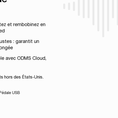
êtez et rembobinez en
ied
stes : garantit un
longée
tible avec ODMS Cloud,
nts hors des États-Unis.
Pédale USB