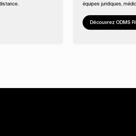
 distance.
équipes juridiques, médic
Découvrez ODMS R
Matériel
Soutien
DMS
Série DS Dictée portative
Soutien tec