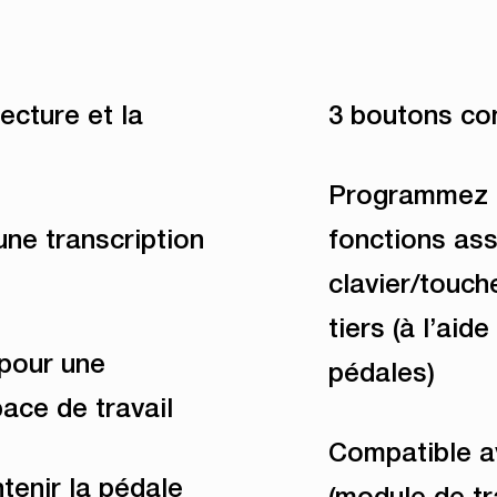
ecture et la
3 boutons co
Programmez l
une transcription
fonctions as
clavier/touch
tiers (à l’aid
pour une
pédales)
pace de travail
Compatible 
tenir la pédale
(module de tr