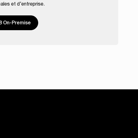
ales et d’entreprise.
8 On-Premise
Entreprise
hnique
OM Digital Solutions