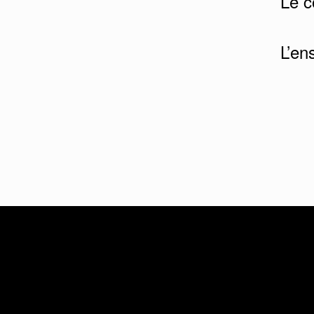
Le c
L’en
Matériel
Soutien
DMS
Série DS Dictée portative
Soutien te