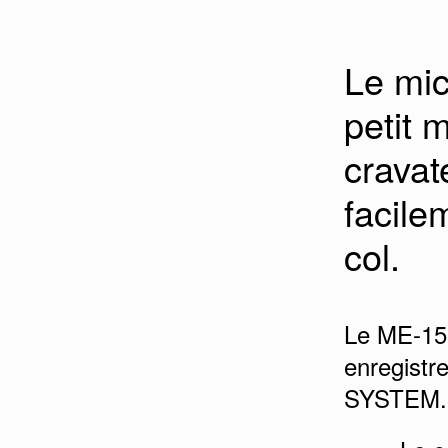
Le mi
petit 
cravat
facile
col.
Le ME-15 
enregist
SYSTEM.