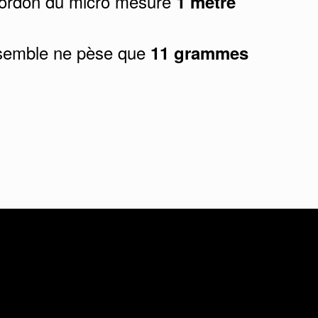
ordon du micro mesure
1 mètre
semble ne pèse que
11 grammes
Entreprise
chnique
OM Digital Solutions