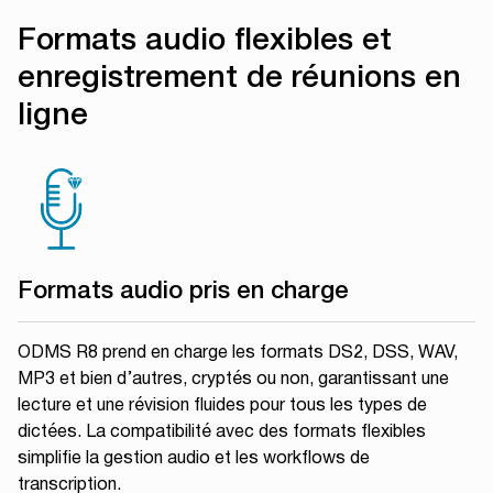
Formats audio flexibles et
Des règles de routage personnalisées
enregistrement de réunions en
basées sur le type de travail et l’identifiant
de l’auteur garantissent une livraison
ligne
rapide et précise, éliminant les e-mails
manuels, réduisant les erreurs et
améliorant l’efficacité.
Formats audio pris en charge
ODMS R8 prend en charge les formats DS2, DSS, WAV,
MP3 et bien d’autres, cryptés ou non, garantissant une
lecture et une révision fluides pour tous les types de
dictées. La compatibilité avec des formats flexibles
simplifie la gestion audio et les workflows de
transcription.