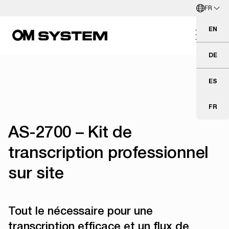
FR
Aller directement au contenu principal
Français
EN
Eng
DE
Deu
ES
Esp
FR
Fra
AS-2700 – Kit de
transcription professionnel
sur site
Tout le nécessaire pour une
transcription efficace et un flux de