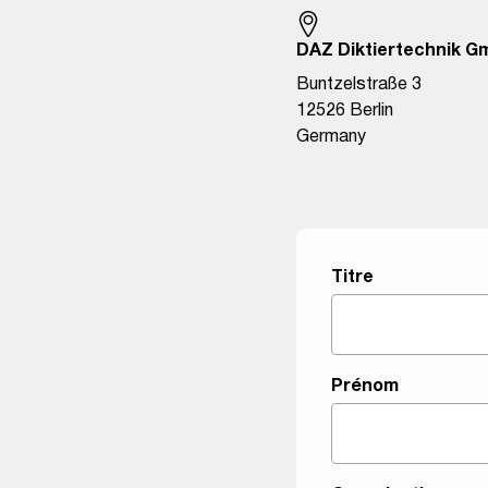
DAZ Diktiertechnik G
Buntzelstraße 3
12526 Berlin
Germany
Titre
T
Prénom
i
t
r