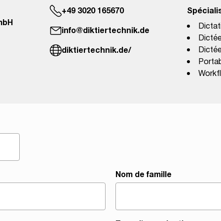
+49 3020 165670
Spéciali
mbH
Dictat
info@diktiertechnik.de
Dictée
diktiertechnik.de/
Dictée
Portab
Workf
Nom de famille