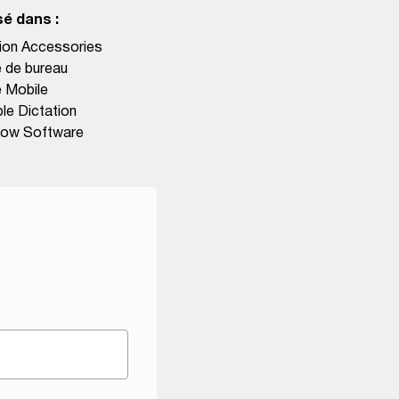
sé dans :
ME-52 Microphone à réduction
de bruit
ion Accessories
 de bureau
ME15 Mono – Microphone à
 Mobile
pince de cravate
le Dictation
low Software
TP-8 Dispositif
d’enregistrement téléphonique
Casque E-103 pour la
transcription
CR-21 Station d’accueil
multifonction
Accessoires pour la dictée
et la transcription