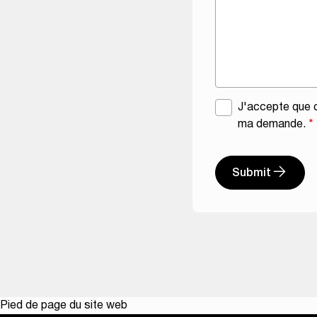
A
J'accepte que c
c
ma demande.
*
c
o
Submit
r
d
A
R
l
G
t
P
e
D
r
*
n
a
Pied de page du site web