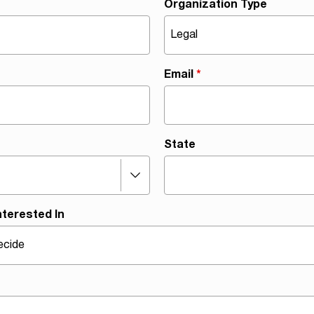
Organization Type
Email
*
State
nterested In