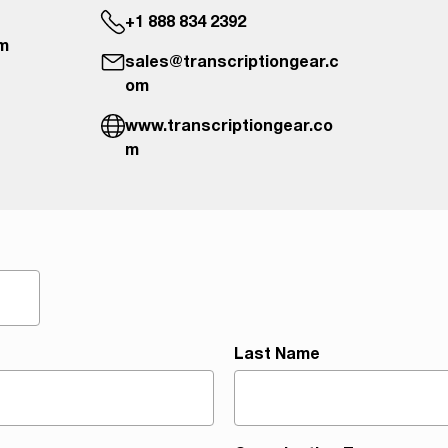
+1 888 834 2392
om
sales@transcriptiongear.c
om
www.transcriptiongear.co
m
Last Name