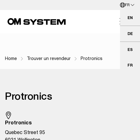
FR
Aller directement au contenu principal
Français
EN
Eng
DE
Deu
ES
Esp
Home
Trouver un revendeur
Protronics
Fil d'Ariane
FR
Fra
Protronics
Protronics
Quebec Street 95