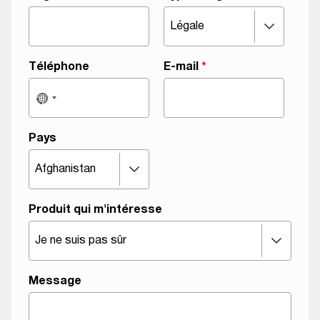
a
n
i
s
Téléphone
E-mail
*
a
t
i
o
Pays
n
d
'
o
Produit qui m'intéresse
r
g
a
n
Message
i
s
a