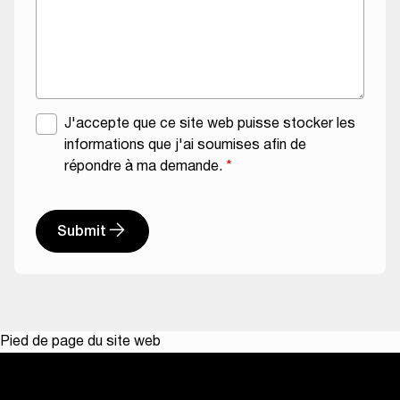
t
i
o
n
E
A
J'accepte que ce site web puisse stocker les
-
c
informations que j'ai soumises afin de
m
c
répondre à ma demande.
*
a
o
i
r
l
d
Submit
R
A
G
l
P
t
D
e
*
Pied de page du site web
r
n
a