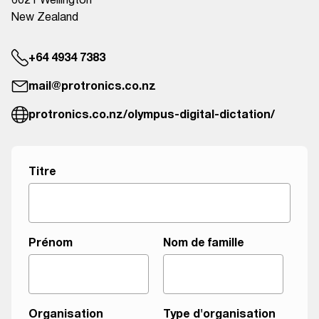
6021 Wellington
New Zealand
+64 4934 7383
mail@protronics.co.nz
protronics.co.nz/olympus-digital-dictation/
Titre
d
Prénom
Nom de famille
'
o
r
g
Organisation
Type d'organisation