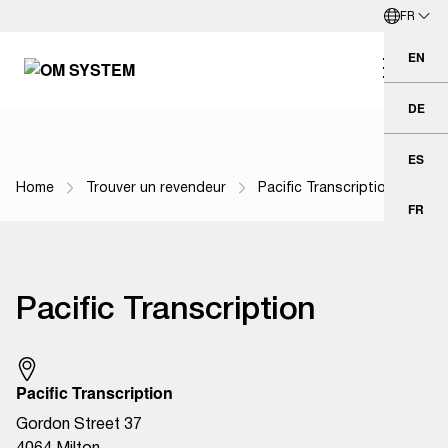
FR
Aller directement au contenu principal
Français
EN
Eng
DE
Deu
ES
Esp
Home
Trouver un revendeur
Pacific Transcription
Fil d'Ariane
FR
Fra
Pacific Transcription
Pacific Transcription
Gordon Street 37