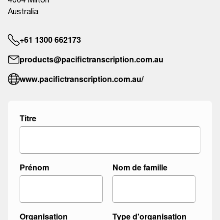
4064 Milton
Australia
+61 1300 662173
products@pacifictranscription.com.au
www.pacifictranscription.com.au/
m
Titre
'
i
n
t
Prénom
Nom de famille
é
r
e
s
Organisation
Type d'organisation