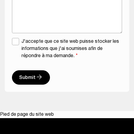
A
J'accepte que ce site web puisse stocker les
c
informations que j'ai soumises afin de
c
répondre à ma demande.
*
o
r
Submit
d
R
G
P
D
*
Pied de page du site web