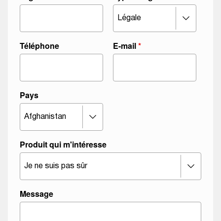
s
e
T
y
Téléphone
E-mail
*
p
e
q
u
Pays
i
Produit qui m'intéresse
Message