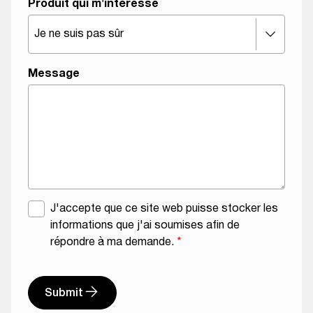
Produit qui m'intéresse
Message
A
R
J'accepte que ce site web puisse stocker les
c
G
informations que j'ai soumises afin de
c
P
répondre à ma demande.
*
o
D
r
T
d
Submit
y
R
p