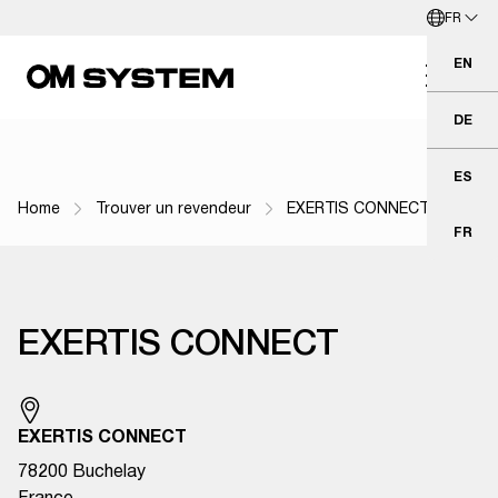
FR
Aller directement au contenu principal
Français
EN
Eng
DE
Deu
ES
Esp
Home
Trouver un revendeur
EXERTIS CONNECT
Fil d'Ariane
FR
Fra
EXERTIS CONNECT
EXERTIS CONNECT
78200 Buchelay