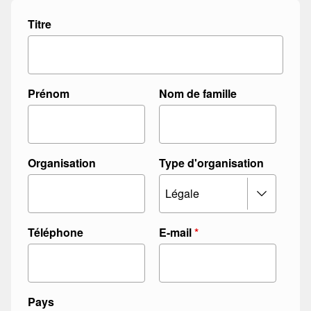
P
Titre
a
y
s
D
Prénom
Nom de famille
e
a
l
e
Organisation
Type d'organisation
r
f
a
m
Téléphone
E-mail
*
i
l
l
e
Pays