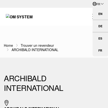
FR
Aller directement au contenu principal
Français
EN
Eng
DE
Deu
ES
Esp
Home
Trouver un revendeur
Fil d'Ariane
ARCHIBALD INTERNATIONAL
FR
Fra
ARCHIBALD
INTERNATIONAL