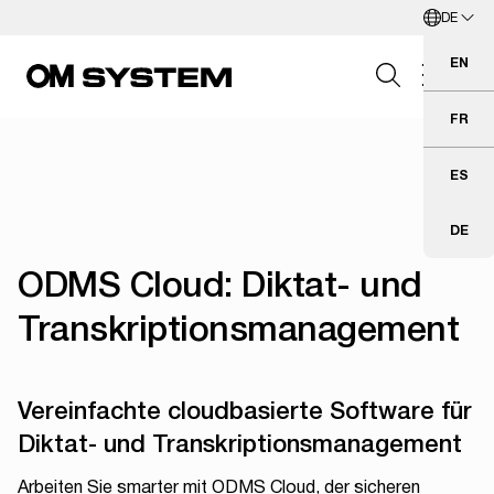
DE
Zum Hauptinhalt springen
Deutsch
EN
Eng
FR
Fra
Search Field
ES
Esp
DE
Deu
Suchen
ODMS Cloud: Diktat- und
Transkriptionsmanagement
Vereinfachte cloudbasierte Software für
Diktat- und Transkriptionsmanagement
Arbeiten Sie smarter mit ODMS Cloud, der sicheren