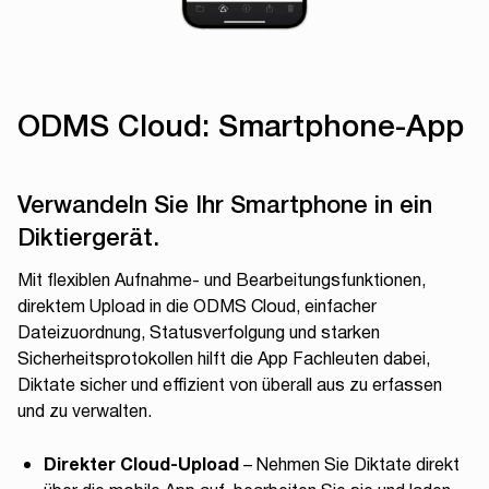
amerikanische, britische und australisch-
neuseeländische Akzente optimiert und
liefert präzise, zuverlässige Transkripte
über Regionen und Dialekte hinweg. Ihre
ODMS Cloud: Smartphone-App
Dokumentation bleibt präzise, egal wo Sie
arbeiten.
Verwandeln Sie Ihr Smartphone in ein
Diktiergerät.
Mit flexiblen Aufnahme- und Bearbeitungsfunktionen,
direktem Upload in die ODMS Cloud, einfacher
Dateizuordnung, Statusverfolgung und starken
Sicherheitsprotokollen hilft die App Fachleuten dabei,
Diktate sicher und effizient von überall aus zu erfassen
und zu verwalten.
Direkter Cloud-Upload
– Nehmen Sie Diktate direkt