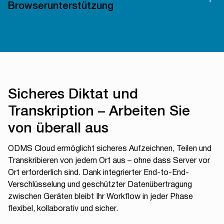
Klarheit für alle Benutzer.
Aufgaben, um Arbeitsabläufe zu optimieren und
Geschwindigkeitsregelung von 50 % bis 200 %. Dank
Browserunterstützung
Durchlaufzeiten zu verbessern.
Geräuschunterdrückung, Lautstärkeregelung und
ODMS Cloud unterstützt verschlüsselte und
Bearbeitung von Indexmarkierungen lassen sich
unverschlüsselte DS2-, DSS-, WAV- und MP3-Dateien.
Transkriptionen und Überprüfungen schneller und genauer
Kompatibel mit Microsoft Edge, Google Chrome und
durchführen. Legen Sie Prioritätsstufen fest, um
Safari, sodass ein reibungsloser Zugriff auf Windows- und
sicherzustellen, dass dringende Aufgaben zuerst erledigt
Mac-Geräten gewährleistet ist.
werden.
Sicheres Diktat und
Transkription – Arbeiten Sie
von überall aus
ODMS Cloud ermöglicht sicheres Aufzeichnen, Teilen und
Transkribieren von jedem Ort aus – ohne dass Server vor
Ort erforderlich sind. Dank integrierter End-to-End-
Verschlüsselung und geschützter Datenübertragung
zwischen Geräten bleibt Ihr Workflow in jeder Phase
flexibel, kollaborativ und sicher.