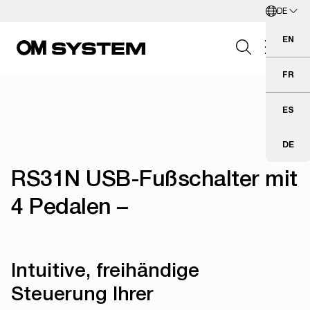
DE
Zum Hauptinhalt springen
Deutsch
EN
Eng
FR
Fra
Search Field
ES
Esp
DE
Deu
Suchen
RS31N USB-Fußschalter mit
4 Pedalen –
Intuitive, freihändige
Steuerung Ihrer