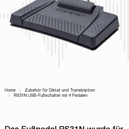
Home
Zubehör für Diktat und Transkription
Breadcrumb Navigation
RS31N USB-Fußschalter mit 4 Pedalen
Das Fußpedal RS31N wurde für