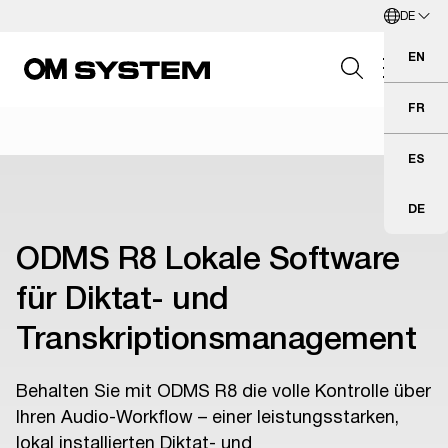
DE
Zum Hauptinhalt springen
Deutsch
EN
Eng
FR
Fra
Search Field
ES
Esp
DE
Deu
Suchen
ODMS R8 Lokale Software
für Diktat- und
Transkriptionsmanagement
Behalten Sie mit ODMS R8 die volle Kontrolle über
Ihren Audio-Workflow – einer leistungsstarken,
lokal installierten Diktat- und