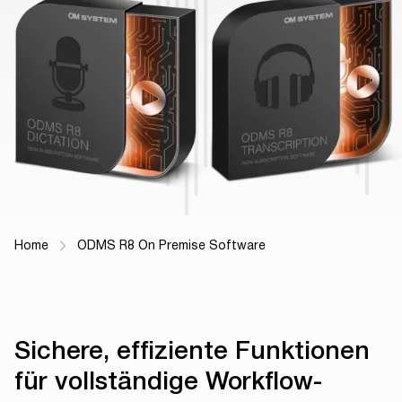
Home
ODMS R8 On Premise Software
Breadcrumb Navigation
Sichere, effiziente Funktionen
für vollständige Workflow-