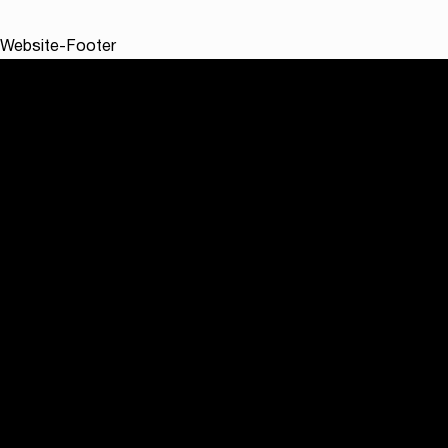
Website-Footer
Software
ODMS R8 On Premise Software
ODMS Cloud Software für Diktat- und
Transkriptionsmanagement
Hardware
DS Serie - Tragbares Diktat