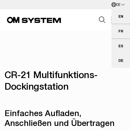
DE
Zum Hauptinhalt springen
Deutsch
EN
Eng
FR
Fra
Search Field
ES
Esp
DE
Deu
Suchen
CR-21 Multifunktions-
Dockingstation
Einfaches Aufladen,
Anschließen und Übertragen