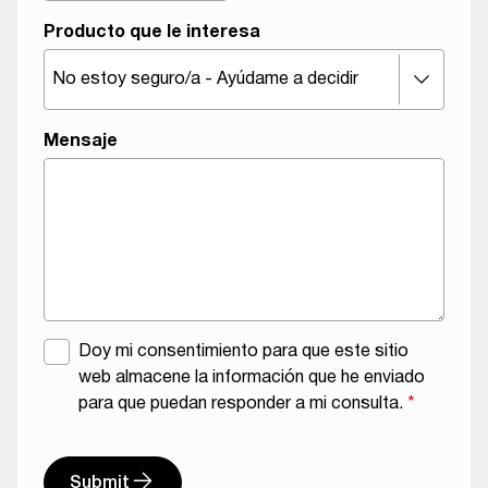
Producto que le interesa
Mensaje
A
Doy mi consentimiento para que este sitio
c
web almacene la información que he enviado
u
para que puedan responder a mi consulta.
*
e
l
r
e
d
Submit