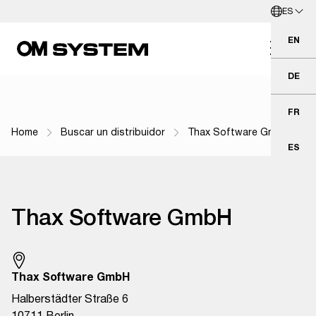
ES
Ir al contenido principal
Español
EN
Eng
DE
Deu
FR
Fra
Home
Buscar un distribuidor
Thax Software GmbH
Navegación por ruta de navegación
ES
Esp
Thax Software GmbH
Thax Software GmbH
Halberstädter Straße 6