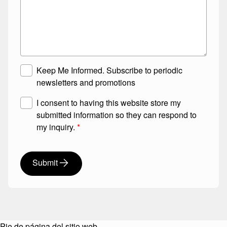
M
T
Keep Me Informed. Subscribe to periodic
a
i
newsletters and promotions
i
t
G
I consent to having this website store my
l
l
D
submitted information so they can respond to
i
e
P
my inquiry.
*
n
S
R
g
t
A
L
a
Submit
g
i
t
r
s
e
e
t
M
e
e
m
s
e
Pie de página del sitio web