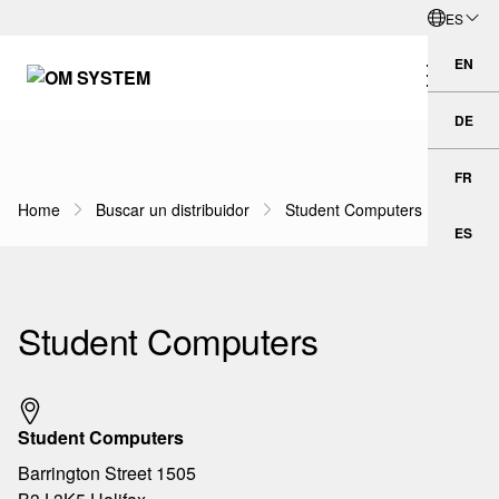
ES
Ir al contenido principal
Español
EN
Eng
DE
Deu
FR
Fra
Home
Buscar un distribuidor
Student Computers
Navegación por ruta de navegación
ES
Esp
Student Computers
Student Computers
Barrington Street 1505