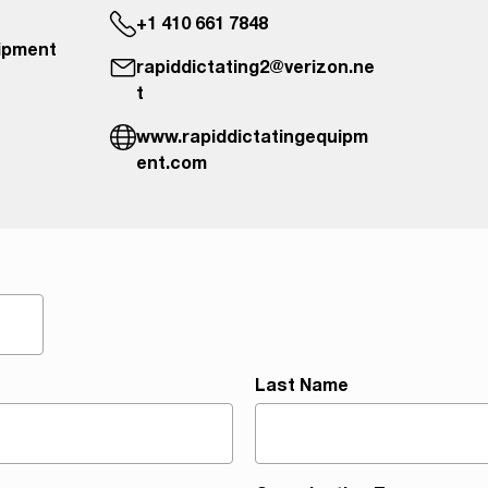
+1 410 661 7848
uipment
rapiddictating2@verizon.ne
t
www.rapiddictatingequipm
ent.com
Last Name