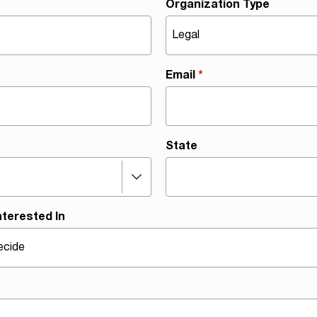
Organization Type
Email
*
State
nterested In