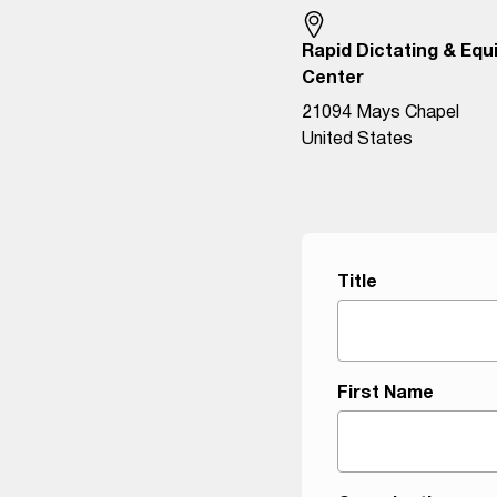
Rapid Dictating & Eq
Center
21094 Mays Chapel
United States
Title
P
First Name
r
o
d