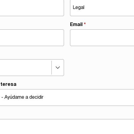
Email
*
nteresa