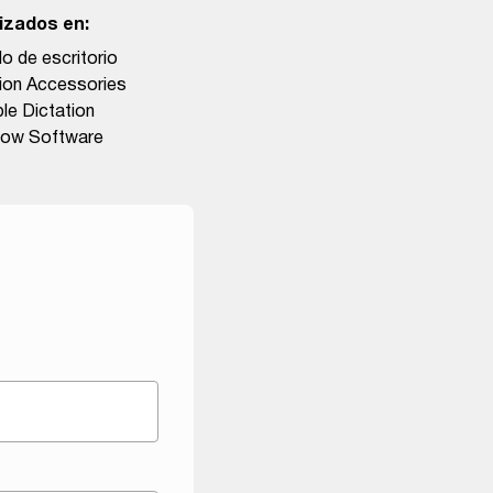
izados en:
Micrófono con cancelación de
ruido ME-52
o de escritorio
ion Accessories
Micrófono de solapa ME15
le Dictation
Mono
low Software
Dispositivo de grabación
telefónica TP-8
Auriculares E-103 para
transcripción
Estación de acoplamiento
multifunción CR-21
Accesorios para dictado y
transcripción