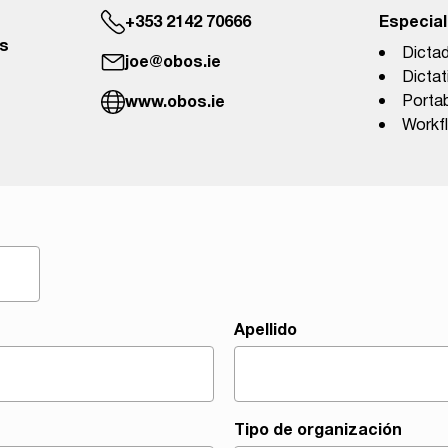
+353 2142 70666
Especial
ms
Dictad
joe@obos.ie
Dictat
www.obos.ie
Portab
Workf
Apellido
Tipo de organización