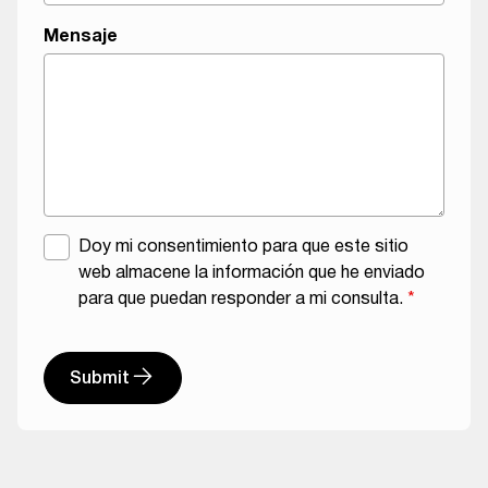
p
Mensaje
i
l
a
P
a
í
s
R
A
Doy mi consentimiento para que este sitio
G
c
web almacene la información que he enviado
P
u
para que puedan responder a mi consulta.
*
D
e
r
d
Submit
o
A
d
l
e
t
l