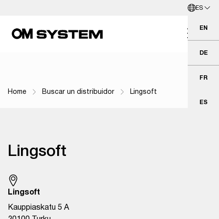
ES
Ir al contenido principal
Español
EN
Eng
DE
Deu
FR
Fra
Home
Buscar un distribuidor
Lingsoft
Navegación por ruta de navegación
ES
Esp
Lingsoft
Lingsoft
Kauppiaskatu 5 A