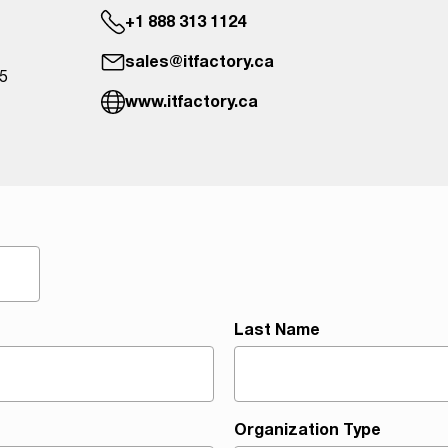
+1 888 313 1124
sales@itfactory.ca
5
www.itfactory.ca
Last Name
Organization Type