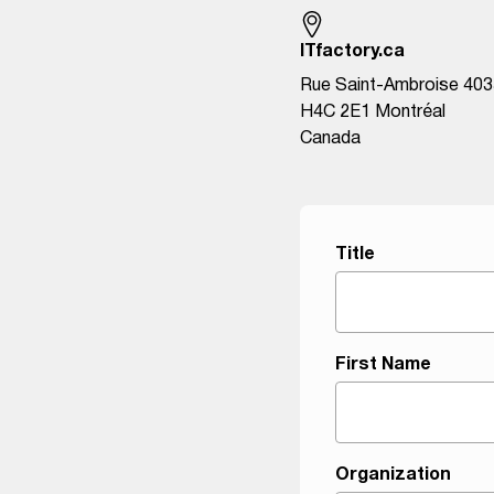
ITfactory.ca
Rue Saint-Ambroise 403
H4C 2E1 Montréal
Canada
I
Title
n
t
e
r
First Name
e
s
t
e
Organization
d