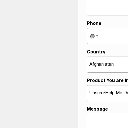
F
i
r
Phone
s
t
P
h
Country
o
n
e
Product You are I
Message