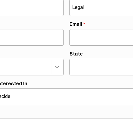
Email
*
State
nterested In