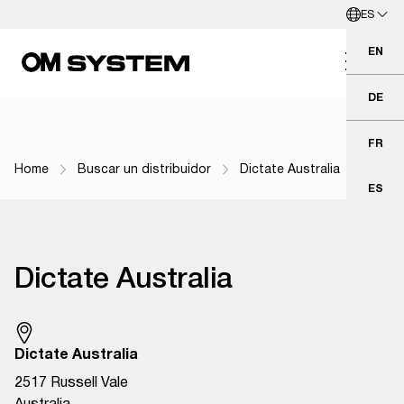
ES
Ir al contenido principal
Español
EN
Eng
DE
Deu
FR
Fra
Home
Buscar un distribuidor
Dictate Australia
Navegación por ruta de navegación
ES
Esp
Dictate Australia
Dictate Australia
2517 Russell Vale