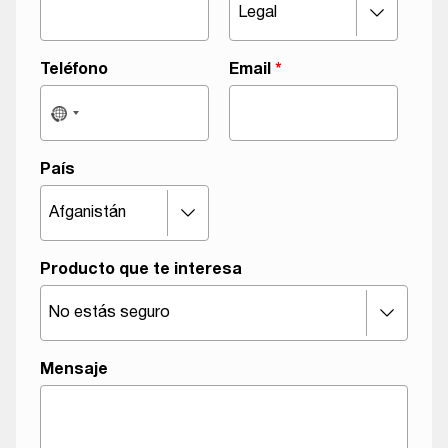
z
a
c
Teléfono
Email
*
i
ó
n
M
País
e
n
s
a
Producto que te interesa
j
e
Mensaje