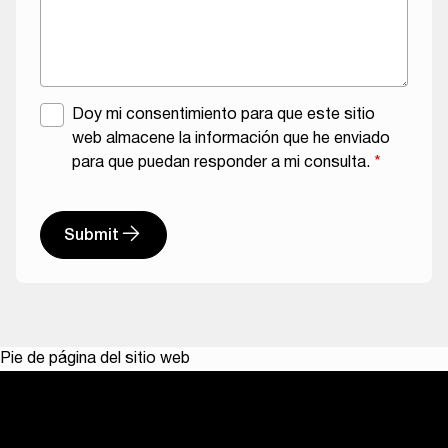
A
Doy mi consentimiento para que este sitio
c
web almacene la información que he enviado
u
para que puedan responder a mi consulta.
*
e
r
d
Submit
o
A
d
l
e
t
l
e
R
Pie de página del sitio web
r
G
n
P
a
D
t