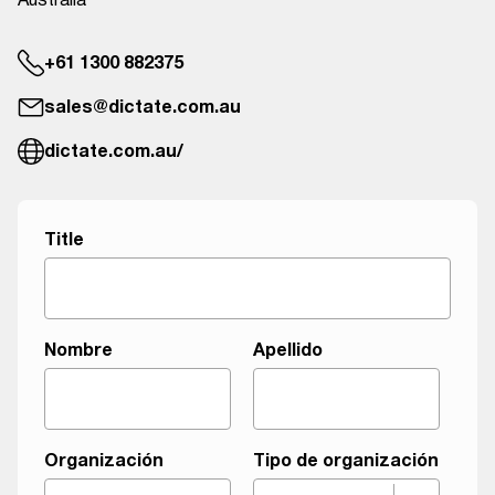
Australia
+61 1300 882375
sales@dictate.com.au
dictate.com.au/
Title
o
Nombre
Apellido
r
g
a
n
Organización
Tipo de organización
i