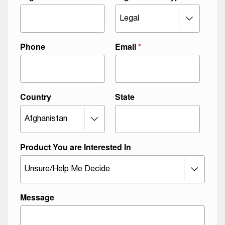
Phone
Email
*
Country
State
M
Product You are Interested In
e
s
s
a
Message
g
e