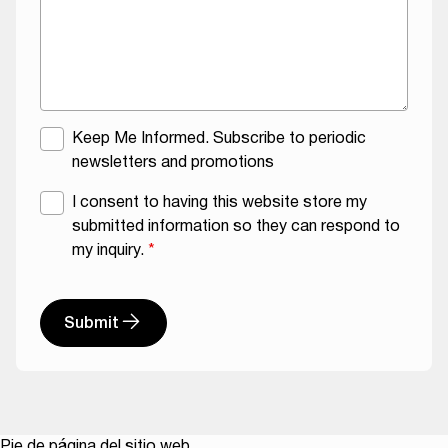
T
y
p
e
L
a
M
Keep Me Informed. Subscribe to periodic
y
a
newsletters and promotions
o
i
G
I consent to having this website store my
u
l
D
submitted information so they can respond to
t
i
P
my inquiry.
*
n
R
g
A
L
Submit
g
i
r
s
e
t
e
m
e
Pie de página del sitio web