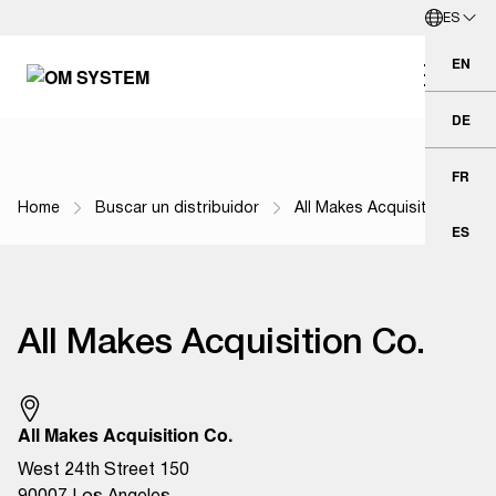
ES
Ir al contenido principal
Español
EN
Eng
DE
Deu
FR
Fra
Home
Buscar un distribuidor
All Makes Acquisition Co.
Navegación por ruta de navegación
ES
Esp
All Makes Acquisition Co.
All Makes Acquisition Co.
West 24th Street 150