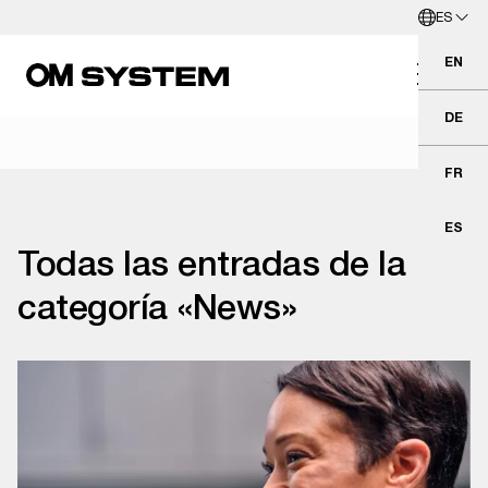
ES
Ir al contenido principal
Español
EN
Eng
DE
Deu
FR
Fra
ES
Esp
Todas las entradas de la
categoría «News»