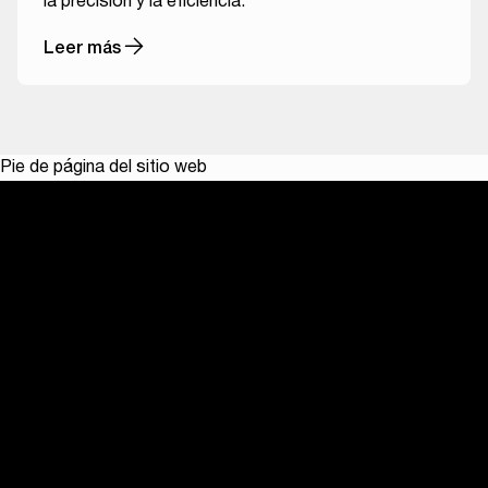
la precisión y la eficiencia.
Leer más
Pie de página del sitio web
Software
ODMS Cloud: Software para dictado y transcripción
ODMS R8 On Premise